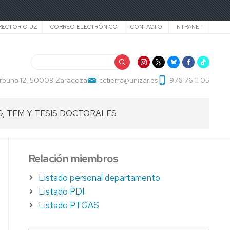
cundario
RECTORIO UZ
CORREO ELECTRÓNICO
CONTACTO
INTRANET
Buscar
Cerbuna 12, 50009 Zaragoza
cctierra@unizar.es
976 76 11 05
G, TFM Y TESIS DOCTORALES
ABAJOS
Relación miembros
ADO
Listado personal departamento
ABAJOS
Listado PDI
Listado PTGAS
STER