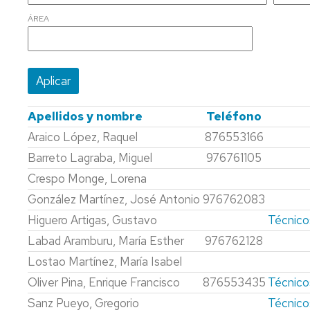
INGENIERÍA
FACULTAD
D
Y
ÁREA
Y
DE
GEOFÍSICA
EL
CIENCIAS
MEDIO
LABORATORIO
AMBIENTE
DE
GEOQUÍMICA
MÁSTER
"JUAN
UNIVERSITARIO
TENA"
Apellidos y nombre
Teléfono
EN
Araico López, Raquel
876553166
PALEONTOLOG
LABORATORIO
DE
Barreto Lagraba, Miguel
976761105
MÁSTER
MODELIZACIÓN
Crespo Monge, Lorena
EN
ANALÓGICA
GEOLOGIA:
González Martínez, José Antonio
976762083
TÉCNICAS
LABORATORIO
Higuero Artigas, Gustavo
Técnicos
Y
DE
APLICACIONES
ESTRATIGRAFÍA
Labad Aramburu, María Esther
976762128
Y
Lostao Martínez, María Isabel
ESTUDIOS
CERTIFICACIÓN
SEDIMENTOLOGÍA
PROPIOS
DE
Oliver Pina, Enrique Francisco
876553435
Técnicos
GEMOLOGIA
EXTENSIÓN
Sanz Pueyo, Gregorio
Técnicos
UNIVERSITARIA