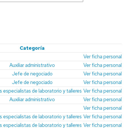
E
Y
LE
ZARAGOZA
DIVULGACIÓN
PROCESOS
DE
DE
GEOAMBIENTALES
TES
LA
Y
DO
GEOLOGÍA
CAMBIO
GLOBAL
CURSO
DE
GEOTRANSFER
Categoría
GEOLOGÍA
ÍA
PRÁCTICA
Ver ficha personal
GRUPO
DE
Auxiliar administrativo
Ver ficha personal
GEOLODÍA
MODELIZACIÓN
Jefe de negociado
Ver ficha personal
GEOQUÍMICA
(GMG)
CONCURSO
Jefe de negociado
Ver ficha personal
DE
 especialistas de laboratorio y talleres
Ver ficha personal
CRISTALIZACIÓN
EN
Auxiliar administrativo
Ver ficha personal
LA
Ver ficha personal
ESCUELA
DE
 especialistas de laboratorio y talleres
Ver ficha personal
ARAGÓN
 especialistas de laboratorio y talleres
Ver ficha personal