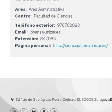
INGENIERÍA
FACULTAD
D
Y
Area
Área Administrativa
Y
DE
GEOFÍSICA
EL
CIENCIAS
Centro
Facultad de Ciencias
MEDIO
LABORATORIO
AMBIENTE
DE
Teléfono exterior
976762083
GEOQUÍMICA
Email
josanz@unizar.es
MÁSTER
"JUAN
Extensión
842083
UNIVERSITARIO
TENA"
EN
Página personal
http://cienciastierra.unizar.es/
PALEONTOLOG
LABORATORIO
DE
MÁSTER
MODELIZACIÓN
EN
ANALÓGICA
GEOLOGIA:
TÉCNICAS
LABORATORIO
Y
DE
APLICACIONES
ESTRATIGRAFÍA
Y
ESTUDIOS
CERTIFICACIÓN
SEDIMENTOLOGÍA
Edificio de Geológicas. Pedro Cerbuna 12, 50009 Zaragoza
PROPIOS
DE
GEMOLOGIA
EXTENSIÓN
UNIVERSITARIA