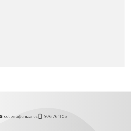
E
Y
LE
ZARAGOZA
DIVULGACIÓN
PROCESOS
DE
DE
GEOAMBIENTALES
TES
LA
Y
DO
GEOLOGÍA
CAMBIO
GLOBAL
CURSO
DE
GEOTRANSFER
GEOLOGÍA
ÍA
PRÁCTICA
GRUPO
DE
GEOLODÍA
MODELIZACIÓN
GEOQUÍMICA
(GMG)
CONCURSO
DE
CRISTALIZACIÓN
EN
LA
ESCUELA
cctierra@unizar.es
976 76 11 05
DE
ARAGÓN