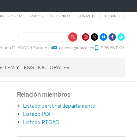
cundario
RECTORIO UZ
CORREO ELECTRÓNICO
CONTACTO
INTRANET
Buscar
Cerbuna 12, 50009 Zaragoza
cctierra@unizar.es
976 76 11 05
G, TFM Y TESIS DOCTORALES
ABAJOS
Relación miembros
ADO
Listado personal departamento
ABAJOS
Listado PDI
Listado PTGAS
STER