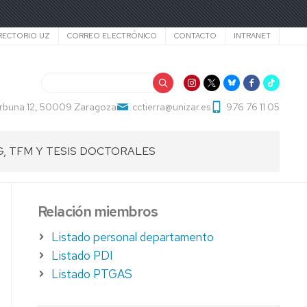
cundario
RECTORIO UZ
CORREO ELECTRÓNICO
CONTACTO
INTRANET
Buscar
Cerbuna 12, 50009 Zaragoza
cctierra@unizar.es
976 76 11 05
G, TFM Y TESIS DOCTORALES
ABAJOS
Relación miembros
ADO
Listado personal departamento
ABAJOS
Listado PDI
Listado PTGAS
STER