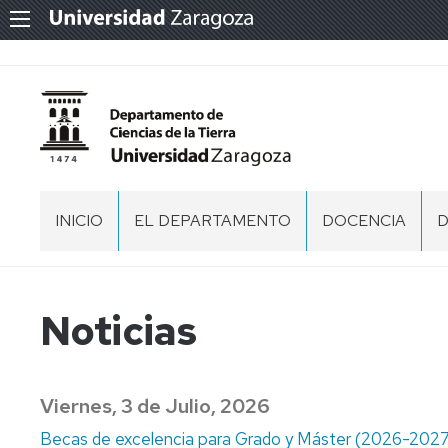
INICIO
EL DEPARTAMENTO
DOCENCIA
PRESENTACIÓN
GRADO
INFORMACIÓN
EN
GENERAL
E
GEOLOGÍA
DEL
G
ORGANIZACIÓN
Noticias
GRADO
MÁSTER
I
AREAS
EN
INFORMACION
D
GEOLOGÍA
DEL
LABORATORIOS
LABORATORIO
Viernes, 3 de Julio, 2026
APLICADA
GRADO
E
DE
A
EN
L
FABRICAS
MEMORIAS
Becas de excelencia para Grado y Máster (2026-2027), 
LA
LA
U
MAGNÉTICAS
ANUALES