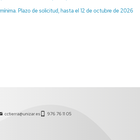
E
Y
LE
ima. Plazo de solicitud, hasta el 12 de octubre de 2026
ZARAGOZA
DIVULGACIÓN
PROCESOS
DE
DE
GEOAMBIENTALES
TES
LA
Y
DO
GEOLOGÍA
CAMBIO
GLOBAL
CURSO
DE
GEOTRANSFER
GEOLOGÍA
ÍA
PRÁCTICA
GRUPO
DE
GEOLODÍA
MODELIZACIÓN
GEOQUÍMICA
(GMG)
CONCURSO
DE
CRISTALIZACIÓN
EN
LA
cctierra@unizar.es
976 76 11 05
ESCUELA
DE
ARAGÓN