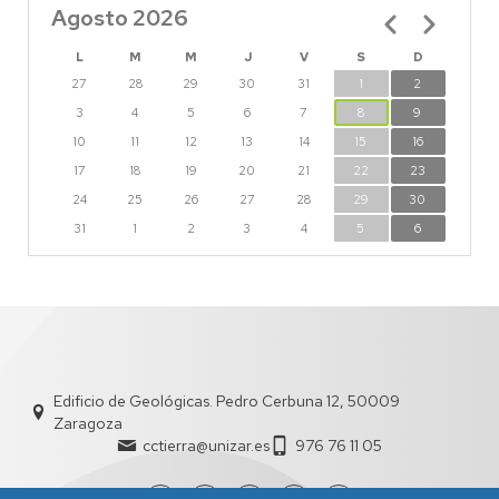
Agosto 2026
Paginación
L
M
M
J
V
S
D
27
28
29
30
31
1
2
3
4
5
6
7
8
9
10
11
12
13
14
15
16
17
18
19
20
21
22
23
24
25
26
27
28
29
30
31
1
2
3
4
5
6
Edificio de Geológicas. Pedro Cerbuna 12, 50009
Zaragoza
cctierra@unizar.es
976 76 11 05