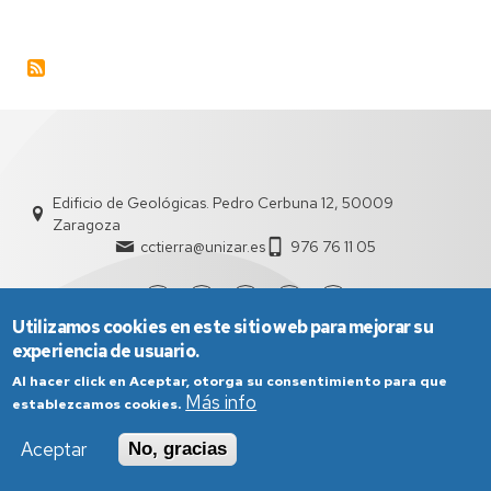
Edificio de Geológicas. Pedro Cerbuna 12, 50009
Zaragoza
cctierra@unizar.es
976 76 11 05
Utilizamos cookies en este sitio web para mejorar su
experiencia de usuario.
Al hacer click en Aceptar, otorga su consentimiento para que
Más info
establezcamos cookies.
Aceptar
No, gracias
Aviso Legal
Condiciones generales de uso
Política de Privacidad
Política de Cookies
Política de Accesibilidad