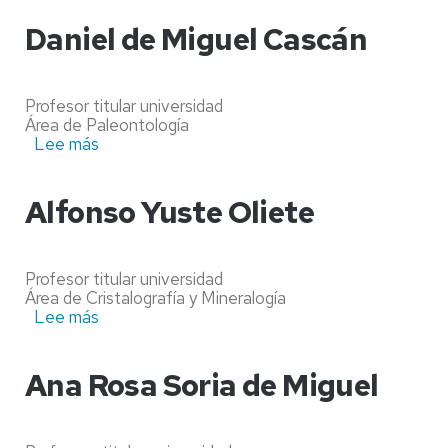
Larrea
Márquez
Daniel de Miguel Cascán
Profesor titular universidad
Área de Paleontología
Lee más
sobre
Daniel
de
Miguel
Alfonso Yuste Oliete
Cascán
Profesor titular universidad
Área de Cristalografía y Mineralogía
Lee más
sobre
Alfonso
Yuste
Oliete
Ana Rosa Soria de Miguel