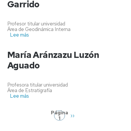
Garrido
Profesor titular universidad
Área de Geodinámica Interna
Lee más
sobre
Héctor
Alberto
Millán
María Aránzazu Luzón
Garrido
Aguado
Profesora titular universidad
Área de Estratigrafía
Lee más
sobre
Paginación
María
Aránzazu
Luzón
Página
Siguiente
››
Aguado
1
página