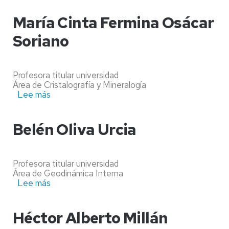
Teresa
Román
María Cinta Fermina Osácar
Berdiel
Soriano
Profesora titular universidad
Área de Cristalografía y Mineralogía
Lee más
sobre
María
Cinta
Fermina
Belén Oliva Urcia
Osácar
Soriano
Profesora titular universidad
Área de Geodinámica Interna
Lee más
sobre
Belén
Oliva
Urcia
Héctor Alberto Millán