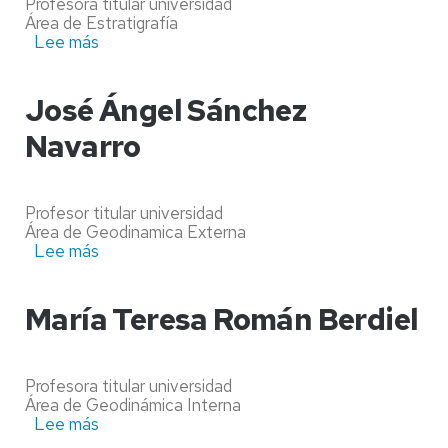
Profesora titular universidad
Área de Estratigrafía
Lee más
sobre
Ana
Rosa
Soria
José Ángel Sánchez
de
Navarro
Miguel
Profesor titular universidad
Área de Geodinamica Externa
Lee más
sobre
José
Ángel
Sánchez
María Teresa Román Berdiel
Navarro
Profesora titular universidad
Área de Geodinámica Interna
Lee más
sobre
María