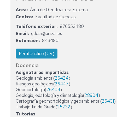
INGENIERÍA
FACULTAD
D
Y
Area
Área de Geodinamica Externa
Y
DE
GEOFÍSICA
EL
CIENCIAS
Centro
Facultad de Ciencias
MEDIO
LABORATORIO
AMBIENTE
DE
Teléfono exterior
876553480
GEOQUÍMICA
Email
gdesir@unizar.es
MÁSTER
"JUAN
Extensión
843480
UNIVERSITARIO
TENA"
EN
PALEONTOLOG
LABORATORIO
Perfil público (CV)
DE
MÁSTER
MODELIZACIÓN
Docencia
EN
ANALÓGICA
Asignaturas impartidas
GEOLOGIA:
Geología ambiental(
26424
)
TÉCNICAS
LABORATORIO
Y
Riesgos geológicos(
26447
)
DE
APLICACIONES
ESTRATIGRAFÍA
Geomorfología(
26409
)
Y
Geología, edafología y climatología(
28904
)
ESTUDIOS
CERTIFICACIÓN
SEDIMENTOLOGÍA
Cartografía geomorfológica y geoambiental(
26431
)
PROPIOS
DE
Trabajo fin de Grado(
25232
)
GEMOLOGIA
EXTENSIÓN
Tutorías
UNIVERSITARIA