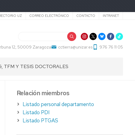
cundario
RECTORIO UZ
CORREO ELECTRÓNICO
CONTACTO
INTRANET
Buscar
Cerbuna 12, 50009 Zaragoza
cctierra@unizar.es
976 76 11 05
G, TFM Y TESIS DOCTORALES
ABAJOS
Relación miembros
ADO
Listado personal departamento
ABAJOS
Listado PDI
Listado PTGAS
STER