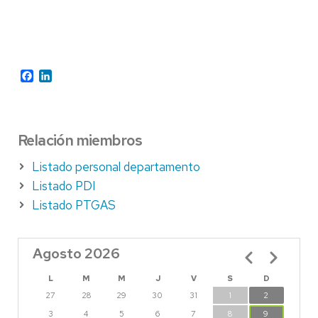
Facebook
LinkedIn
Relación miembros
Listado personal departamento
Listado PDI
Listado PTGAS
Agosto 2026
Paginación
L
M
M
J
V
S
D
27
28
29
30
31
1
2
3
4
5
6
7
8
9