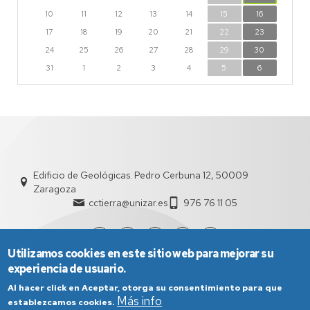
10
11
12
13
14
15
16
17
18
19
20
21
22
23
24
25
26
27
28
29
30
31
1
2
3
4
5
6
Edificio de Geológicas. Pedro Cerbuna 12, 50009
Zaragoza
cctierra@unizar.es
976 76 11 05
Utilizamos cookies en este sitio web para mejorar su
experiencia de usuario.
Al hacer click en Aceptar, otorga su consentimiento para que
Más info
establezcamos cookies.