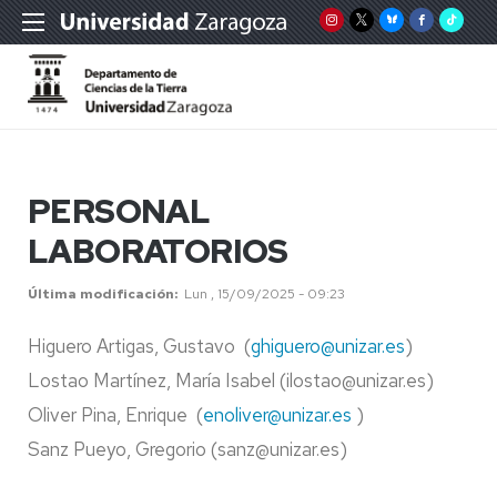
PERSONAL
LABORATORIOS
Última modificación
Lun , 15/09/2025 - 09:23
Higuero Artigas, Gustavo (
ghiguero@unizar.es
)
Lostao Martínez, María Isabel (ilostao@unizar.es)
Oliver Pina, Enrique (
enoliver@unizar.es
)
Sanz Pueyo, Gregorio (sanz@unizar.es)