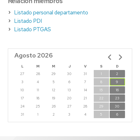
Relación miembros
Listado personal departamento
Listado PDI
Listado PTGAS
Agosto 2026
Paginación
L
M
M
J
V
S
D
27
28
29
30
31
1
2
3
4
5
6
7
8
9
10
11
12
13
14
15
16
17
18
19
20
21
22
23
24
25
26
27
28
29
30
31
1
2
3
4
5
6