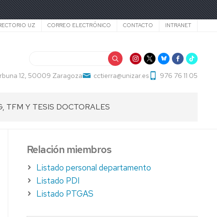
cundario
RECTORIO UZ
CORREO ELECTRÓNICO
CONTACTO
INTRANET
Buscar
Cerbuna 12, 50009 Zaragoza
cctierra@unizar.es
976 76 11 05
G, TFM Y TESIS DOCTORALES
ABAJOS
Relación miembros
ADO
Listado personal departamento
ABAJOS
Listado PDI
Listado PTGAS
STER