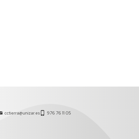
E
Y
LE
ZARAGOZA
DIVULGACIÓN
PROCESOS
DE
DE
GEOAMBIENTALES
TES
LA
Y
DO
GEOLOGÍA
CAMBIO
GLOBAL
CURSO
DE
GEOTRANSFER
GEOLOGÍA
ÍA
PRÁCTICA
GRUPO
DE
GEOLODÍA
MODELIZACIÓN
GEOQUÍMICA
(GMG)
CONCURSO
DE
CRISTALIZACIÓN
EN
LA
cctierra@unizar.es
976 76 11 05
ESCUELA
DE
ARAGÓN